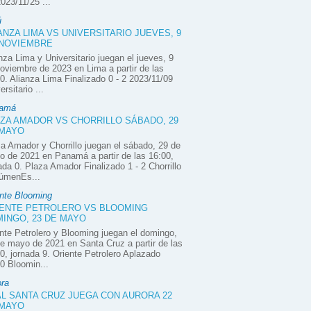
2023/11/25 ...
ú
ANZA LIMA VS UNIVERSITARIO JUEVES, 9
 NOVIEMBRE
nza Lima y Universitario juegan el jueves, 9
oviembre de 2023 en Lima a partir de las
0. Alianza Lima Finalizado 0 - 2 2023/11/09
ersitario ...
amá
ZA AMADOR VS CHORRILLO SÁBADO, 29
 MAYO
a Amador y Chorrillo juegan el sábado, 29 de
 de 2021 en Panamá a partir de las 16:00,
ada 0. Plaza Amador Finalizado 1 - 2 Chorrillo
úmenEs...
nte Blooming
ENTE PETROLERO VS BLOOMING
INGO, 23 DE MAYO
nte Petrolero y Blooming juegan el domingo,
e mayo de 2021 en Santa Cruz a partir de las
0, jornada 9. Oriente Petrolero Aplazado
0 Bloomin...
ora
L SANTA CRUZ JUEGA CON AURORA 22
 MAYO