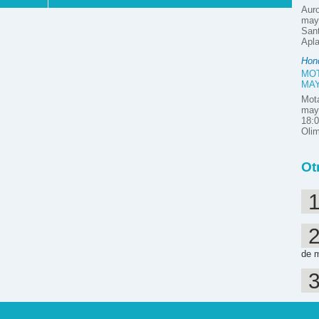
Auro
mayo
Sant
Apla
Hon
MOT
MA
Mota
mayo
18:0
Olim
Ot
de 