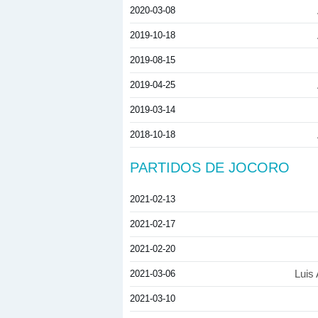
2020-03-08
2019-10-18
2019-08-15
2019-04-25
2019-03-14
2018-10-18
PARTIDOS DE JOCORO
2021-02-13
2021-02-17
2021-02-20
2021-03-06
Luis 
2021-03-10