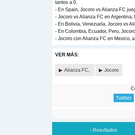
tantos a 0.
- En Spain, Jocoro vs Alianza FC jue
- Jocoro vs Alianza FC en Argentina, 
- En Bolivia, Venezuela, Jocoro vs Al
- En Colombia, Ecuador, Peru, Jocoro
- Jocoro con Alianza FC en Mexico, a
VER MÁS:
Alianza FC,
Jocoro
Co
Twitter
‹ Resultados