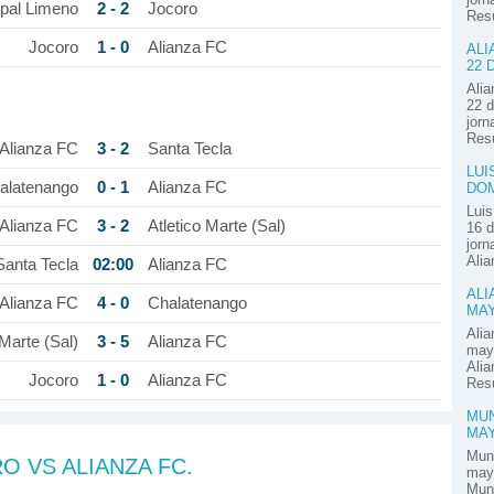
2 - 2
pal Limeno
Jocoro
Res
1 - 0
Jocoro
Alianza FC
ALI
22 
Alia
22 d
jorn
Res
3 - 2
Alianza FC
Santa Tecla
LUI
0 - 1
alatenango
Alianza FC
DOM
Luis
3 - 2
Alianza FC
Atletico Marte (Sal)
16 d
jorn
Ali
02:00
Santa Tecla
Alianza FC
ALI
4 - 0
Alianza FC
Chalatenango
MA
Alia
3 - 5
 Marte (Sal)
Alianza FC
mayo
Alia
1 - 0
Jocoro
Alianza FC
Res
MUN
MA
Muni
O VS ALIANZA FC.
mayo
Mun