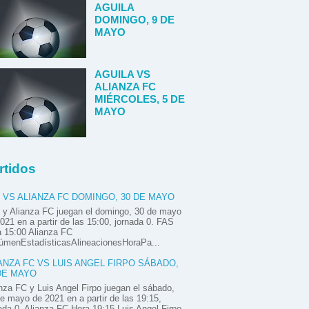
AGUILA
DOMINGO, 9 DE
MAYO
AGUILA VS
ALIANZA FC
MIÉRCOLES, 5 DE
MAYO
rtidos
 VS ALIANZA FC DOMINGO, 30 DE MAYO
 y Alianza FC juegan el domingo, 30 de mayo
021 en a partir de las 15:00, jornada 0. FAS
 15:00 Alianza FC
úmenEstadísticasAlineacionesHoraPa...
ANZA FC VS LUIS ANGEL FIRPO SÁBADO,
DE MAYO
nza FC y Luis Angel Firpo juegan el sábado,
e mayo de 2021 en a partir de las 19:15,
ada 0. Alianza FC Hora 19:15 Luis Angel Firpo