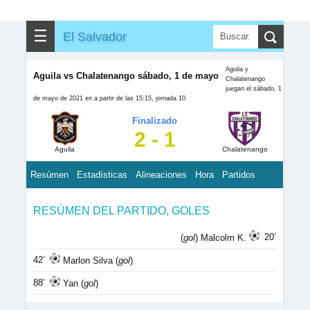
☰
El Salvador
Aguila y
Aguila vs Chalatenango sábado, 1 de mayo
Chalatenango
juegan el sábado, 1
de mayo de 2021 en a partir de las 15:15, jornada 10.
Finalizado
2 - 1
Aguila
Chalatenango
Resúmen
Estadísticas
Alineaciones
Hora
Partidos
RESÚMEN DEL PARTIDO, GOLES
20’
(
gol
) Malcolm K.
42’
Marlon Silva (
gol
)
88’
Yan (
gol
)