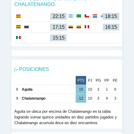
CHALATENANGO.
22:15
18:15
17:15
16:15
15:15
▷ POSICIONES
PTS
PJ
PG
PP
PE
6
Aguila
15
10
3
1
6
9
Chalatenango
12
10
3
4
3
Aguila se ubica por encima de Chalatenango en la tabla
logrando sumar quince unidades en diez partidos jugados y
Chalatenango acumula doce en diez encuentros.