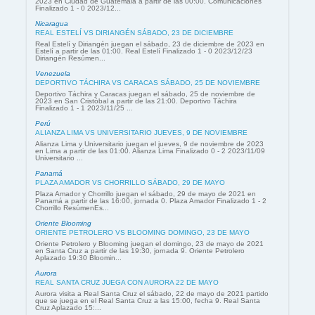
2023 en Ciudad de Guatemala a partir de las 00:00. Comunicaciones
Finalizado 1 - 0 2023/12...
Nicaragua
REAL ESTELÍ VS DIRIANGÉN SÁBADO, 23 DE DICIEMBRE
Real Estelí y Diriangén juegan el sábado, 23 de diciembre de 2023 en
Estelí a partir de las 01:00. Real Estelí Finalizado 1 - 0 2023/12/23
Diriangén Resúmen...
Venezuela
DEPORTIVO TÁCHIRA VS CARACAS SÁBADO, 25 DE NOVIEMBRE
Deportivo Táchira y Caracas juegan el sábado, 25 de noviembre de
2023 en San Cristóbal a partir de las 21:00. Deportivo Táchira
Finalizado 1 - 1 2023/11/25 ...
Perú
ALIANZA LIMA VS UNIVERSITARIO JUEVES, 9 DE NOVIEMBRE
Alianza Lima y Universitario juegan el jueves, 9 de noviembre de 2023
en Lima a partir de las 01:00. Alianza Lima Finalizado 0 - 2 2023/11/09
Universitario ...
Panamá
PLAZA AMADOR VS CHORRILLO SÁBADO, 29 DE MAYO
Plaza Amador y Chorrillo juegan el sábado, 29 de mayo de 2021 en
Panamá a partir de las 16:00, jornada 0. Plaza Amador Finalizado 1 - 2
Chorrillo ResúmenEs...
Oriente Blooming
ORIENTE PETROLERO VS BLOOMING DOMINGO, 23 DE MAYO
Oriente Petrolero y Blooming juegan el domingo, 23 de mayo de 2021
en Santa Cruz a partir de las 19:30, jornada 9. Oriente Petrolero
Aplazado 19:30 Bloomin...
Aurora
REAL SANTA CRUZ JUEGA CON AURORA 22 DE MAYO
Aurora visita a Real Santa Cruz el sábado, 22 de mayo de 2021 partido
que se juega en el Real Santa Cruz a las 15:00, fecha 9. Real Santa
Cruz Aplazado 15:...